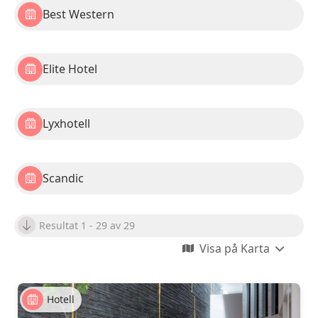
Best Western
Elite Hotel
Lyxhotell
Scandic
Resultat 1 - 29 av 29
Visa på Karta
Hotell