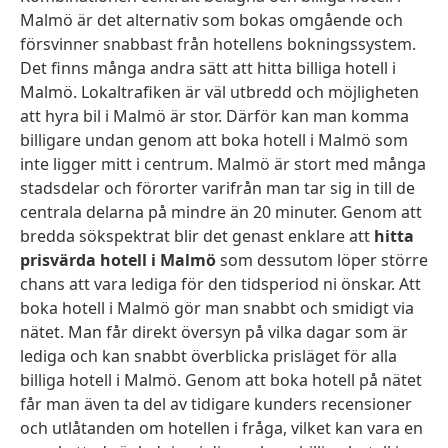
Malmö är det alternativ som bokas omgående och
försvinner snabbast från hotellens bokningssystem.
Det finns många andra sätt att hitta billiga hotell i
Malmö. Lokaltrafiken är väl utbredd och möjligheten
att hyra bil i Malmö är stor. Därför kan man komma
billigare undan genom att boka hotell i Malmö som
inte ligger mitt i centrum. Malmö är stort med många
stadsdelar och förorter varifrån man tar sig in till de
centrala delarna på mindre än 20 minuter. Genom att
bredda sökspektrat blir det genast enklare att
hitta
prisvärda hotell i Malmö
som dessutom löper större
chans att vara lediga för den tidsperiod ni önskar. Att
boka hotell i Malmö gör man snabbt och smidigt via
nätet. Man får direkt översyn på vilka dagar som är
lediga och kan snabbt överblicka prisläget för alla
billiga hotell i Malmö. Genom att boka hotell på nätet
får man även ta del av tidigare kunders recensioner
och utlåtanden om hotellen i fråga, vilket kan vara en