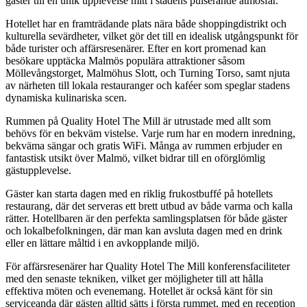
gäster till en unik upplevelse mitt i stadens pulserande atmosfär.
Hotellet har en framträdande plats nära både shoppingdistrikt och
kulturella sevärdheter, vilket gör det till en idealisk utgångspunkt för
både turister och affärsresenärer. Efter en kort promenad kan
besökare upptäcka Malmös populära attraktioner såsom
Möllevångstorget, Malmöhus Slott, och Turning Torso, samt njuta
av närheten till lokala restauranger och kaféer som speglar stadens
dynamiska kulinariska scen.
Rummen på Quality Hotel The Mill är utrustade med allt som
behövs för en bekväm vistelse. Varje rum har en modern inredning,
bekväma sängar och gratis WiFi. Många av rummen erbjuder en
fantastisk utsikt över Malmö, vilket bidrar till en oförglömlig
gästupplevelse.
Gäster kan starta dagen med en riklig frukostbuffé på hotellets
restaurang, där det serveras ett brett utbud av både varma och kalla
rätter. Hotellbaren är den perfekta samlingsplatsen för både gäster
och lokalbefolkningen, där man kan avsluta dagen med en drink
eller en lättare måltid i en avkopplande miljö.
För affärsresenärer har Quality Hotel The Mill konferensfaciliteter
med den senaste tekniken, vilket ger möjligheter till att hålla
effektiva möten och evenemang. Hotellet är också känt för sin
serviceanda där gästen alltid sätts i första rummet, med en reception