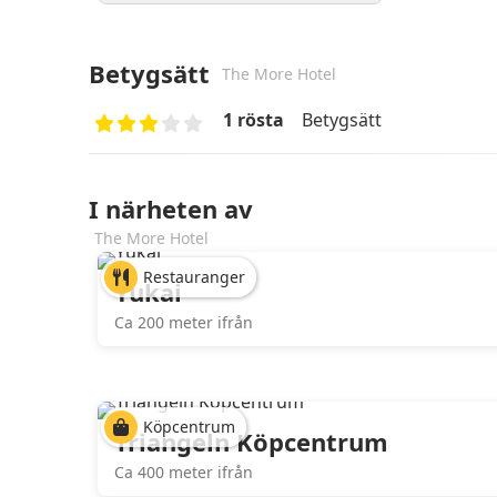
Betygsätt
The More Hotel
1 rösta
Betygsätt
I närheten av
The More Hotel
Restauranger
Yukai
Ca 200 meter ifrån
Köpcentrum
Triangeln Köpcentrum
Ca 400 meter ifrån