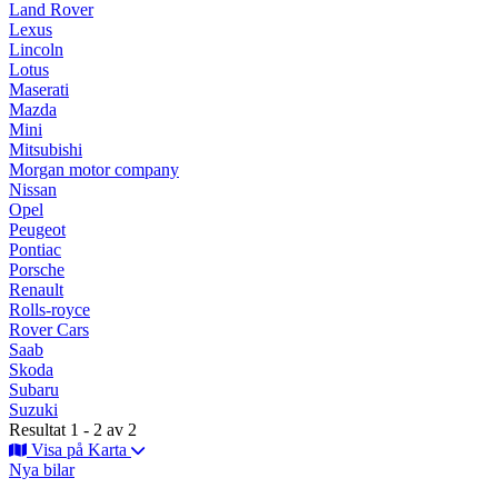
Land Rover
Lexus
Lincoln
Lotus
Maserati
Mazda
Mini
Mitsubishi
Morgan motor company
Nissan
Opel
Peugeot
Pontiac
Porsche
Renault
Rolls-royce
Rover Cars
Saab
Skoda
Subaru
Suzuki
Resultat 1 - 2 av 2
Visa på Karta
Nya bilar