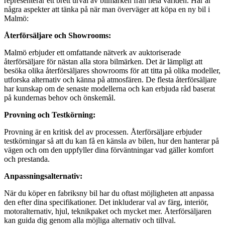
representerar ett brett urval av bilmärken från hela världen. Här är
några aspekter att tänka på när man överväger att köpa en ny bil i
Malmö:
Återförsäljare och Showrooms:
Malmö erbjuder ett omfattande nätverk av auktoriserade
återförsäljare för nästan alla stora bilmärken. Det är lämpligt att
besöka olika återförsäljares showrooms för att titta på olika modeller,
utforska alternativ och känna på atmosfären. De flesta återförsäljare
har kunskap om de senaste modellerna och kan erbjuda råd baserat
på kundernas behov och önskemål.
Provning och Testkörning:
Provning är en kritisk del av processen. Återförsäljare erbjuder
testkörningar så att du kan få en känsla av bilen, hur den hanterar på
vägen och om den uppfyller dina förväntningar vad gäller komfort
och prestanda.
Anpassningsalternativ:
När du köper en fabriksny bil har du oftast möjligheten att anpassa
den efter dina specifikationer. Det inkluderar val av färg, interiör,
motoralternativ, hjul, teknikpaket och mycket mer. Återförsäljaren
kan guida dig genom alla möjliga alternativ och tillval.