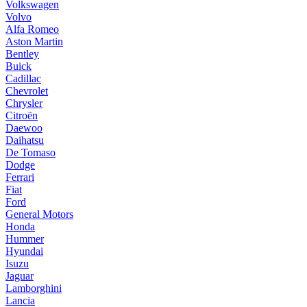
Volkswagen
Volvo
Alfa Romeo
Aston Martin
Bentley
Buick
Cadillac
Chevrolet
Chrysler
Citroën
Daewoo
Daihatsu
De Tomaso
Dodge
Ferrari
Fiat
Ford
General Motors
Honda
Hummer
Hyundai
Isuzu
Jaguar
Lamborghini
Lancia