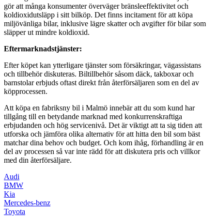
gör att många konsumenter överväger bränsleeffektivitet och
koldioxidutsläpp i sitt bilköp. Det finns incitament för att köpa
miljövänliga bilar, inklusive lägre skatter och avgifter för bilar som
släpper ut mindre koldioxid.
Eftermarknadstjänster:
Efter köpet kan ytterligare tjänster som försäkringar, vägassistans
och tillbehör diskuteras. Biltillbehör såsom däck, takboxar och
barnstolar erbjuds oftast direkt från återförsäljaren som en del av
köpprocessen.
Att köpa en fabriksny bil i Malmö innebär att du som kund har
tillgång till en betydande marknad med konkurrenskraftiga
erbjudanden och hög servicenivå. Det är viktigt att ta sig tiden att
utforska och jämföra olika alternativ för att hitta den bil som bäst
matchar dina behov och budget. Och kom ihåg, förhandling är en
del av processen så var inte rädd för att diskutera pris och villkor
med din återförsäljare.
Audi
BMW
Kia
Mercedes-benz
Toyota