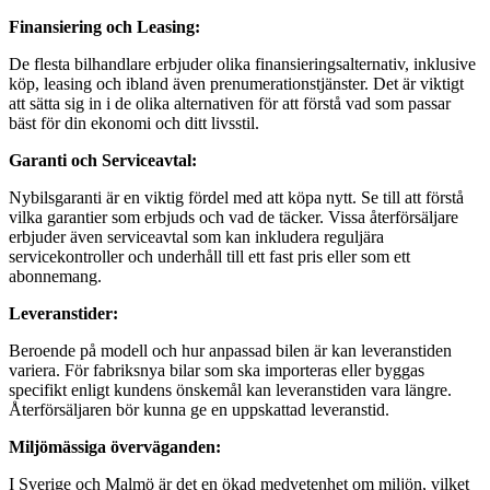
Finansiering och Leasing:
De flesta bilhandlare erbjuder olika finansieringsalternativ, inklusive
köp, leasing och ibland även prenumerationstjänster. Det är viktigt
att sätta sig in i de olika alternativen för att förstå vad som passar
bäst för din ekonomi och ditt livsstil.
Garanti och Serviceavtal:
Nybilsgaranti är en viktig fördel med att köpa nytt. Se till att förstå
vilka garantier som erbjuds och vad de täcker. Vissa återförsäljare
erbjuder även serviceavtal som kan inkludera reguljära
servicekontroller och underhåll till ett fast pris eller som ett
abonnemang.
Leveranstider:
Beroende på modell och hur anpassad bilen är kan leveranstiden
variera. För fabriksnya bilar som ska importeras eller byggas
specifikt enligt kundens önskemål kan leveranstiden vara längre.
Återförsäljaren bör kunna ge en uppskattad leveranstid.
Miljömässiga överväganden:
I Sverige och Malmö är det en ökad medvetenhet om miljön, vilket