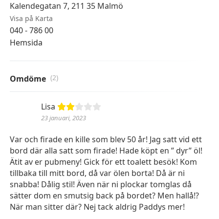
Kalendegatan 7, 211 35 Malmö
Visa på Karta
040 - 786 00
Hemsida
(2)
Omdöme
Lisa
23 januari, 2023
Var och firade en kille som blev 50 år! Jag satt vid ett
bord där alla satt som firade! Hade köpt en ” dyr” öl!
Ätit av er pubmeny! Gick för ett toalett besök! Kom
tillbaka till mitt bord, då var ölen borta! Då är ni
snabba! Dålig stil! Även när ni plockar tomglas då
sätter dom en smutsig back på bordet? Men hallå!?
När man sitter där? Nej tack aldrig Paddys mer!