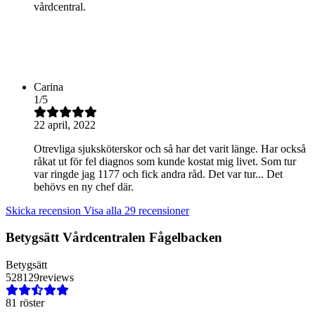
vårdcentral.
Carina
1
/
5
22 april, 2022
Otrevliga sjuksköterskor och så har det varit länge. Har också
råkat ut för fel diagnos som kunde kostat mig livet. Som tur
var ringde jag 1177 och fick andra råd. Det var tur... Det
behövs en ny chef där.
Skicka recension
Visa alla 29 recensioner
Betygsätt
Vårdcentralen Fågelbacken
Betygsätt
5
2
81
29
reviews
81 röster