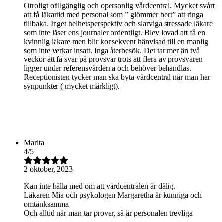
Otroligt otillgänglig och opersonlig vårdcentral. Mycket svårt
att få läkartid med personal som ” glömmer bort” att ringa
tillbaka. Inget helhetsperspektiv och slarviga stressade läkare
som inte läser ens journaler ordentligt. Blev lovad att få en
kvinnlig läkare men blir konsekvent hänvisad till en manlig
som inte verkar insatt. Inga återbesök. Det tar mer än två
veckor att få svar på provsvar trots att flera av provsvaren
ligger under referensvärderna och behöver behandlas.
Receptionisten tycker man ska byta vårdcentral när man har
synpunkter ( mycket märkligt).
Marita
4
/
5
2 oktober, 2023
Kan inte hålla med om att vårdcentralen är dålig.
Läkaren Mia och psykologen Margaretha är kunniga och
omtänksamma
Och alltid när man tar prover, så är personalen trevliga