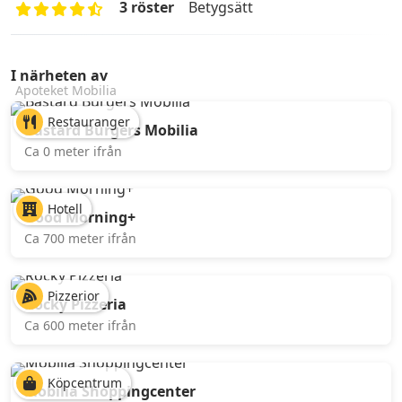
3 röster
Betygsätt
I närheten av
Apoteket Mobilia
Restauranger
Bastard Burgers Mobilia
Ca 0 meter ifrån
Hotell
Good Morning+
Ca 700 meter ifrån
Pizzerior
Rocky Pizzeria
Ca 600 meter ifrån
Köpcentrum
Mobilia Shoppingcenter