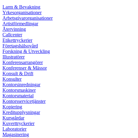
Larm & Bevakning
Yrkesorganisationer
Arbetsgivarorganisationer
Artistförmedlingar
Återvinning
Callcenter
Etikettryckerier
Företagshälsovård
Forskning & Utveckling
Illustratörer
Konferensarrangörer
Konferenser & Mässor
Konsult & Drift
Konsulter
Kontorsinredningar
Kontorsmaskiner
Kontorsmaterial
Kontorsservicetjänster
Kopiering
Kreditupplysningar
Kursgårdar
Kuverttryckerier
Laboratorier
Magasinering