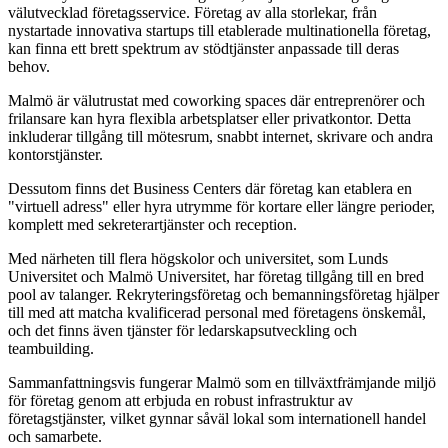
välutvecklad företagsservice. Företag av alla storlekar, från
nystartade innovativa startups till etablerade multinationella företag,
kan finna ett brett spektrum av stödtjänster anpassade till deras
behov.
Malmö är välutrustat med coworking spaces där entreprenörer och
frilansare kan hyra flexibla arbetsplatser eller privatkontor. Detta
inkluderar tillgång till mötesrum, snabbt internet, skrivare och andra
kontorstjänster.
Dessutom finns det Business Centers där företag kan etablera en
"virtuell adress" eller hyra utrymme för kortare eller längre perioder,
komplett med sekreterartjänster och reception.
Med närheten till flera högskolor och universitet, som Lunds
Universitet och Malmö Universitet, har företag tillgång till en bred
pool av talanger. Rekryteringsföretag och bemanningsföretag hjälper
till med att matcha kvalificerad personal med företagens önskemål,
och det finns även tjänster för ledarskapsutveckling och
teambuilding.
Sammanfattningsvis fungerar Malmö som en tillväxtfrämjande miljö
för företag genom att erbjuda en robust infrastruktur av
företagstjänster, vilket gynnar såväl lokal som internationell handel
och samarbete.