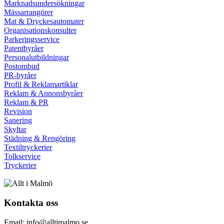
Marknadsundersökningar
Mässarrangörer
Mat & Dryckesautomater
Organisationskonsulter
Parkeringsservice
Patentbyråer
Personalutbildningar
Postombud
PR-byråer
Profil & Reklamartiklar
Reklam & Annonsbyråer
Reklam & PR
Revision
Sanering
Skyltar
Städning & Rengöring
Textiltryckerier
Tolkservice
Tryckerier
Kontakta oss
Email: info@alltimalmo.se