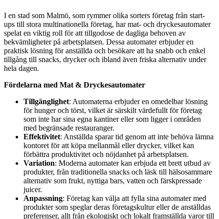
I en stad som Malmö, som rymmer olika sorters företag från start-
ups till stora multinationella företag, har mat- och dryckesautomater
spelat en viktig roll för att tillgodose de dagliga behoven av
bekvämligheter på arbetsplatsen. Dessa automater erbjuder en
praktisk lösning för anställda och besökare att ha snabb och enkel
tillgång till snacks, drycker och ibland även friska alternativ under
hela dagen.
Fördelarna med Mat & Dryckesautomater
Tillgänglighet
: Automaterna erbjuder en omedelbar lösning
för hunger och törst, vilket är särskilt värdefullt för företag
som inte har sina egna kantiner eller som ligger i områden
med begränsade restauranger.
Effektivitet
: Anställda sparar tid genom att inte behöva lämna
kontoret för att köpa mellanmål eller drycker, vilket kan
förbättra produktivitet och nöjdanhet på arbetsplatsen.
Variation
: Moderna automater kan erbjuda ett brett utbud av
produkter, från traditionella snacks och läsk till hälsosammare
alternativ som frukt, nyttiga bars, vatten och färskpressade
juicer.
Anpassning
: Företag kan välja att fylla sina automater med
produkter som speglar deras företagskultur eller de anställdas
preferenser, allt från ekologiskt och lokalt framställda varor till