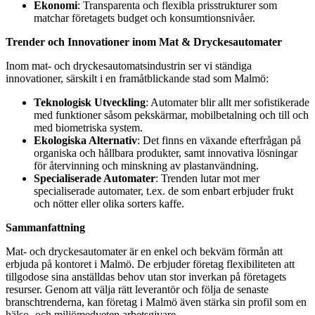
Ekonomi
: Transparenta och flexibla prisstrukturer som
matchar företagets budget och konsumtionsnivåer.
Trender och Innovationer inom Mat & Dryckesautomater
Inom mat- och dryckesautomatsindustrin ser vi ständiga
innovationer, särskilt i en framåtblickande stad som Malmö:
Teknologisk Utveckling
: Automater blir allt mer sofistikerade
med funktioner såsom pekskärmar, mobilbetalning och till och
med biometriska system.
Ekologiska Alternativ
: Det finns en växande efterfrågan på
organiska och hållbara produkter, samt innovativa lösningar
för återvinning och minskning av plastanvändning.
Specialiserade Automater
: Trenden lutar mot mer
specialiserade automater, t.ex. de som enbart erbjuder frukt
och nötter eller olika sorters kaffe.
Sammanfattning
Mat- och dryckesautomater är en enkel och bekväm förmån att
erbjuda på kontoret i Malmö. De erbjuder företag flexibiliteten att
tillgodose sina anställdas behov utan stor inverkan på företagets
resurser. Genom att välja rätt leverantör och följa de senaste
branschtrenderna, kan företag i Malmö även stärka sin profil som en
hälso- och miljömedveten arbetsgivare.