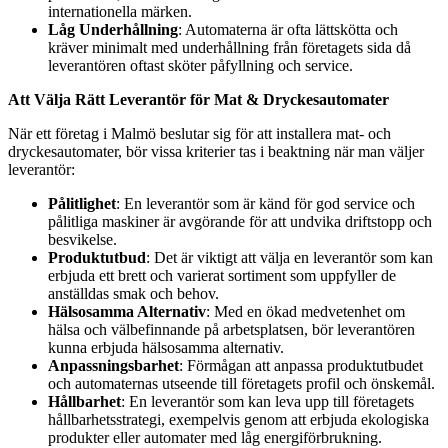
internationella märken.
Låg Underhållning
: Automaterna är ofta lättskötta och
kräver minimalt med underhållning från företagets sida då
leverantören oftast sköter påfyllning och service.
Att Välja Rätt Leverantör för Mat & Dryckesautomater
När ett företag i Malmö beslutar sig för att installera mat- och
dryckesautomater, bör vissa kriterier tas i beaktning när man väljer
leverantör:
Pålitlighet
: En leverantör som är känd för god service och
pålitliga maskiner är avgörande för att undvika driftstopp och
besvikelse.
Produktutbud
: Det är viktigt att välja en leverantör som kan
erbjuda ett brett och varierat sortiment som uppfyller de
anställdas smak och behov.
Hälsosamma Alternativ
: Med en ökad medvetenhet om
hälsa och välbefinnande på arbetsplatsen, bör leverantören
kunna erbjuda hälsosamma alternativ.
Anpassningsbarhet
: Förmågan att anpassa produktutbudet
och automaternas utseende till företagets profil och önskemål.
Hållbarhet
: En leverantör som kan leva upp till företagets
hållbarhetsstrategi, exempelvis genom att erbjuda ekologiska
produkter eller automater med låg energiförbrukning.