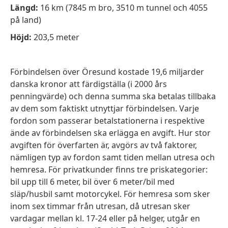
Längd:
16 km (7845 m bro, 3510 m tunnel och 4055
på land)
Höjd:
203,5 meter
Förbindelsen över Öresund kostade 19,6 miljarder
danska kronor att färdigställa (i 2000 års
penningvärde) och denna summa ska betalas tillbaka
av dem som faktiskt utnyttjar förbindelsen. Varje
fordon som passerar betalstationerna i respektive
ände av förbindelsen ska erlägga en avgift. Hur stor
avgiften för överfarten är, avgörs av två faktorer,
nämligen typ av fordon samt tiden mellan utresa och
hemresa. För privatkunder finns tre priskategorier:
bil upp till 6 meter, bil över 6 meter/bil med
släp/husbil samt motorcykel. För hemresa som sker
inom sex timmar från utresan, då utresan sker
vardagar mellan kl. 17-24 eller på helger, utgår en