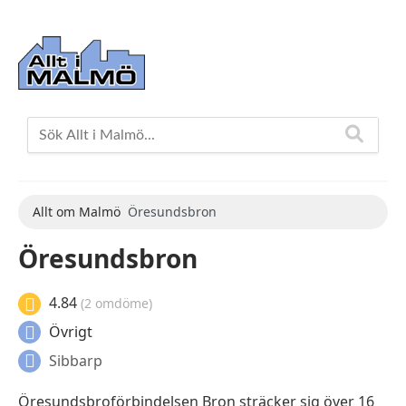
Allt om Malmö
Öresundsbron
Öresundsbron
4.84
(2 omdöme)
Övrigt
Sibbarp
Öresundsbroförbindelsen Bron sträcker sig över 16