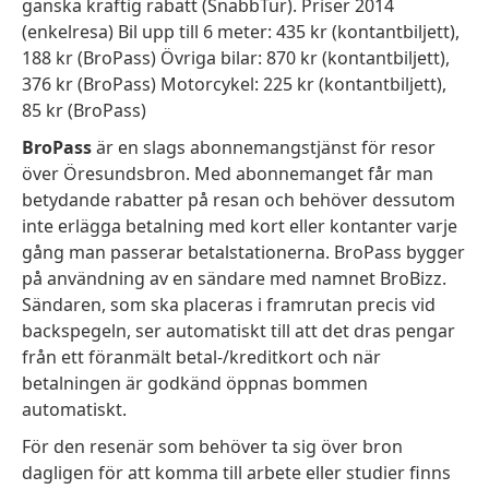
ganska kraftig rabatt (SnabbTur). Priser 2014
(enkelresa) Bil upp till 6 meter: 435 kr (kontantbiljett),
188 kr (BroPass) Övriga bilar: 870 kr (kontantbiljett),
376 kr (BroPass) Motorcykel: 225 kr (kontantbiljett),
85 kr (BroPass)
BroPass
är en slags abonnemangstjänst för resor
över Öresundsbron. Med abonnemanget får man
betydande rabatter på resan och behöver dessutom
inte erlägga betalning med kort eller kontanter varje
gång man passerar betalstationerna. BroPass bygger
på användning av en sändare med namnet BroBizz.
Sändaren, som ska placeras i framrutan precis vid
backspegeln, ser automatiskt till att det dras pengar
från ett föranmält betal-/kreditkort och när
betalningen är godkänd öppnas bommen
automatiskt.
För den resenär som behöver ta sig över bron
dagligen för att komma till arbete eller studier finns