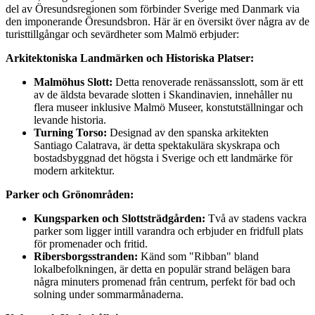
del av Öresundsregionen som förbinder Sverige med Danmark via
den imponerande Öresundsbron. Här är en översikt över några av de
turisttillgångar och sevärdheter som Malmö erbjuder:
Arkitektoniska Landmärken och Historiska Platser:
Malmöhus Slott:
Detta renoverade renässansslott, som är ett
av de äldsta bevarade slotten i Skandinavien, innehåller nu
flera museer inklusive Malmö Museer, konstutställningar och
levande historia.
Turning Torso:
Designad av den spanska arkitekten
Santiago Calatrava, är detta spektakulära skyskrapa och
bostadsbyggnad det högsta i Sverige och ett landmärke för
modern arkitektur.
Parker och Grönområden:
Kungsparken och Slottsträdgården:
Två av stadens vackra
parker som ligger intill varandra och erbjuder en fridfull plats
för promenader och fritid.
Ribersborgsstranden:
Känd som "Ribban" bland
lokalbefolkningen, är detta en populär strand belägen bara
några minuters promenad från centrum, perfekt för bad och
solning under sommarmånaderna.