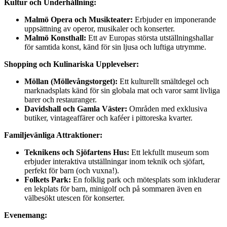
Kultur och Underhållning:
Malmö Opera och Musikteater:
Erbjuder en imponerande
uppsättning av operor, musikaler och konserter.
Malmö Konsthall:
Ett av Europas största utställningshallar
för samtida konst, känd för sin ljusa och luftiga utrymme.
Shopping och Kulinariska Upplevelser:
Möllan (Möllevångstorget):
Ett kulturellt smältdegel och
marknadsplats känd för sin globala mat och varor samt livliga
barer och restauranger.
Davidshall och Gamla Väster:
Områden med exklusiva
butiker, vintageaffärer och kaféer i pittoreska kvarter.
Familjevänliga Attraktioner:
Teknikens och Sjöfartens Hus:
Ett lekfullt museum som
erbjuder interaktiva utställningar inom teknik och sjöfart,
perfekt för barn (och vuxna!).
Folkets Park:
En folklig park och mötesplats som inkluderar
en lekplats för barn, minigolf och på sommaren även en
välbesökt utescen för konserter.
Evenemang: