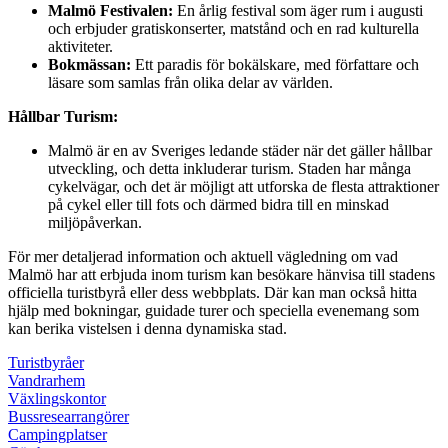
Malmö Festivalen:
En årlig festival som äger rum i augusti
och erbjuder gratiskonserter, matstånd och en rad kulturella
aktiviteter.
Bokmässan:
Ett paradis för bokälskare, med författare och
läsare som samlas från olika delar av världen.
Hållbar Turism:
Malmö är en av Sveriges ledande städer när det gäller hållbar
utveckling, och detta inkluderar turism. Staden har många
cykelvägar, och det är möjligt att utforska de flesta attraktioner
på cykel eller till fots och därmed bidra till en minskad
miljöpåverkan.
För mer detaljerad information och aktuell vägledning om vad
Malmö har att erbjuda inom turism kan besökare hänvisa till stadens
officiella turistbyrå eller dess webbplats. Där kan man också hitta
hjälp med bokningar, guidade turer och speciella evenemang som
kan berika vistelsen i denna dynamiska stad.
Turistbyråer
Vandrarhem
Växlingskontor
Bussresearrangörer
Campingplatser