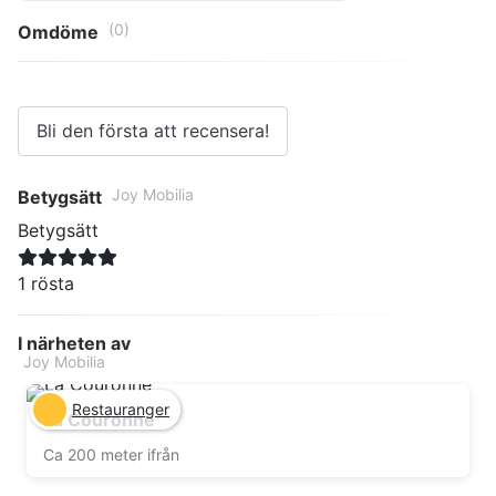
(0)
Omdöme
Bli den första att recensera!
Joy Mobilia
Betygsätt
Betygsätt
1 rösta
I närheten av
Joy Mobilia
Restauranger
La Couronne
Ca 200 meter ifrån