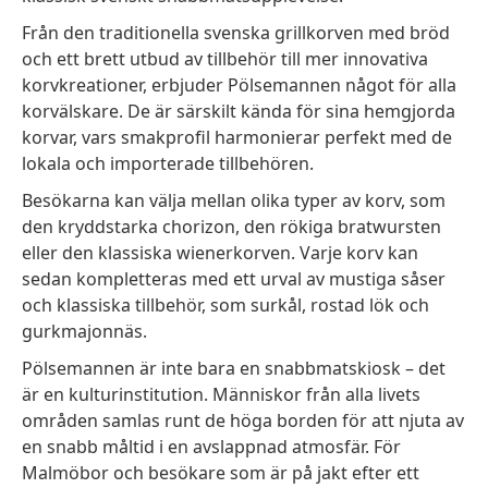
Från den traditionella svenska grillkorven med bröd
och ett brett utbud av tillbehör till mer innovativa
korvkreationer, erbjuder Pölsemannen något för alla
korvälskare. De är särskilt kända för sina hemgjorda
korvar, vars smakprofil harmonierar perfekt med de
lokala och importerade tillbehören.
Besökarna kan välja mellan olika typer av korv, som
den kryddstarka chorizon, den rökiga bratwursten
eller den klassiska wienerkorven. Varje korv kan
sedan kompletteras med ett urval av mustiga såser
och klassiska tillbehör, som surkål, rostad lök och
gurkmajonnäs.
Pölsemannen är inte bara en snabbmatskiosk – det
är en kulturinstitution. Människor från alla livets
områden samlas runt de höga borden för att njuta av
en snabb måltid i en avslappnad atmosfär. För
Malmöbor och besökare som är på jakt efter ett