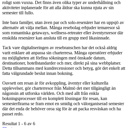
roligt som vuxna. Det finns även olika typer av underhållning och
aktiviteter inplanerade för att alla åldrar ska kunna njuta av sin
semester till fullo.
Inte bara familjer, utan även par och solo-resenärer har en uppsjö av
alternativ att välja mellan. Många resebolag erbjuder temaresor så
som romantiska getaways, wellness-retreater eller äventyrsresor där
enskilda resenärer kan ansluta till en grupp med likasinnade.
Tack vare digitaliseringen av resebranschen har det också aldrig
varit enklare att anpassa sin charterresa. Många operatörer erbjuder
nu möjligheten att förfina sökningen med önskade datum,
destinationer, hotellstandarder och mer, direkt på sina webbplatser.
Detta tillsammans med kundrecensioner och betyg, gör det enkelt att
fatta välgrundade beslut innan bokning.
Oavsett om resan är för avkoppling, äventyr eller kulturella
upplevelser, gör charterresor från Malmö det mer tillgängligt än
någonsin att utforska världen. Och med allt från enkla
bokningsprocesser till en komplett lösningar för resan, kan
semesterfirarna se fram emot en smidig och välorganiserad semester
där det enda de behöver oroa sig för är att packa resväskan och ha
passet redo.
Resultat 1 - 6 av 6