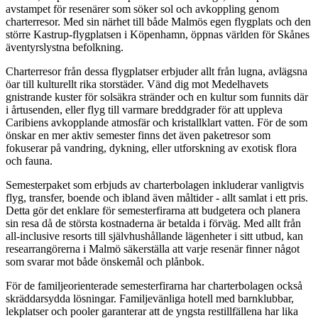
avstampet för resenärer som söker sol och avkoppling genom
charterresor. Med sin närhet till både Malmös egen flygplats och den
större Kastrup-flygplatsen i Köpenhamn, öppnas världen för Skånes
äventyrslystna befolkning.
Charterresor från dessa flygplatser erbjuder allt från lugna, avlägsna
öar till kulturellt rika storstäder. Vänd dig mot Medelhavets
gnistrande kuster för solsäkra stränder och en kultur som funnits där
i årtusenden, eller flyg till varmare breddgrader för att uppleva
Caribiens avkopplande atmosfär och kristallklart vatten. För de som
önskar en mer aktiv semester finns det även paketresor som
fokuserar på vandring, dykning, eller utforskning av exotisk flora
och fauna.
Semesterpaket som erbjuds av charterbolagen inkluderar vanligtvis
flyg, transfer, boende och ibland även måltider - allt samlat i ett pris.
Detta gör det enklare för semesterfirarna att budgetera och planera
sin resa då de största kostnaderna är betalda i förväg. Med allt från
all-inclusive resorts till självhushållande lägenheter i sitt utbud, kan
researrangörerna i Malmö säkerställa att varje resenär finner något
som svarar mot både önskemål och plånbok.
För de familjeorienterade semesterfirarna har charterbolagen också
skräddarsydda lösningar. Familjevänliga hotell med barnklubbar,
lekplatser och pooler garanterar att de yngsta restillfällena har lika