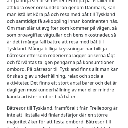
att påbörja sin bilsemester i Europa på. Istället för
att köra över öresundsbron genom Danmark, kan
man istället köra på och resa med båt till Tyskland
och samtidigt få avkoppling innan kontinenten nås.
Om man slår ut avgifter som kommer på vägen, så
som broavgifter, vägtullar och bensinkostnader, så
är det i många fall bättre att resa med båt till
Tyskland. Många billiga kryssningar har billiga
båtresor eftersom rederierna lägger priserna lågt
och förväntas ta igen pengarna på konsumtionen
ombord. På båtresor till Tyskland finns allt man kan
önska sig av underhållning, relax och sociala
aktiviteter. Det finns ett stort antal barer och det är
dagligen musikunderhållning av mer eller mindre
kända artister ombord på båten.
Båtresor till Tyskland, framförallt från Trelleborg är
inte att likställa vid finlandsfärjor där en större
majoritet åker för att festa ombord. Båtresor till