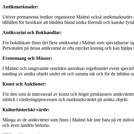
Antikmarknader:
Utöver permanenta butiker organiserar Malmö också antikmarknader och
tillfällen för besökare att bläddra bland unika föremål och kanske fynd
Antikvariat och Bokhandlar:
För bokälskare finns det flera antikvariat i Malmö som specialiserar si
Personalen på dessa antikvariat är ofta mycket kunnig och kan hjälpa till
Evenemang och Mässor:
I Malmö och omgivande områden anordnas regelbundet event speciellt dedi
samling av antika objekt under ett och samma tak och för de inbitna sam
Konst och Auktioner:
För den som är intresserad av konst och högre prisklassers antikvite
inblick i värderingsprocessen och marknadsvärdet på antika objekt.
Kulturhistoriskt värde:
Många av de antikviteter som finns i Malmö bär inte bara på ett individ
och även landets historia.