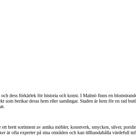
rv och dess förkärlek för historia och konst. I Malmö finns en blomstran
t som berikar deras hem eller samlingar. Staden är hem för en rad butik
at.
tt brett sortiment av antika möbler, konstverk, smycken, silver, porslin
ker är ofta experter på sina områden och kan tillhandahålla värdefull i