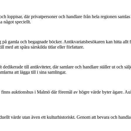
 loppisar, där privatpersoner och handlare från hela regionen samlas f
a något speciellt.
g på gamla och begagnade böcker. Antikvariatsbesökaren kan hitta allt frå
 med att spåra särskilda titlar eller författare.
kerade till antikviteter, där samlare och handlare ställer ut och säljer 
larna att lägga till i sina samlingar.
ter finns auktionshus i Malmö där föremål av högre värde byter ägare. A
uellt värde utan även ett kulturhistoriskt. Genom att bevara och handla 