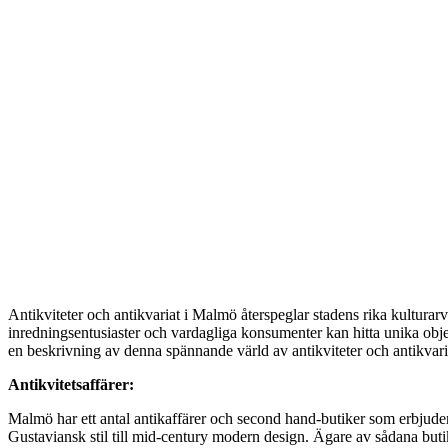
Antikviteter och antikvariat i Malmö återspeglar stadens rika kultura
inredningsentusiaster och vardagliga konsumenter kan hitta unika objek
en beskrivning av denna spännande värld av antikviteter och antikvari
Antikvitetsaffärer:
Malmö har ett antal antikaffärer och second hand-butiker som erbjuder e
Gustaviansk stil till mid-century modern design. Ägare av sådana buti