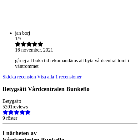
jan borj
1
/
5
16 november, 2021
går ej att boka tid rekomandäras att byta vårdcentral tomt i
väntrommet
Skicka recension
Visa alla 1 recensioner
Betygsätt
Vårdcentralen Bunkeflo
Betygsätt
5
3
9
1
reviews
9 röster
I närheten av
Vårdcentralen Bunkeflo