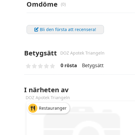
Omdöme
(0)
Bli den första att recensera!
Betygsätt
DOZ Apotek Triangeln
0 rösta
Betygsätt
I närheten av
DOZ Apotek Triangeln
Restauranger