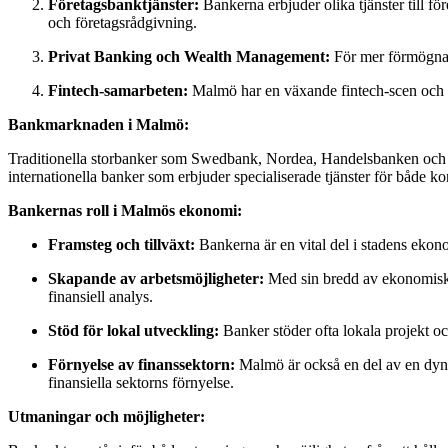
Företagsbanktjänster:
Bankerna erbjuder olika tjänster till för
och företagsrådgivning.
Privat Banking och Wealth Management:
För mer förmögna i
Fintech-samarbeten:
Malmö har en växande fintech-scen och mån
Bankmarknaden i Malmö:
Traditionella storbanker som Swedbank, Nordea, Handelsbanken och SEB
internationella banker som erbjuder specialiserade tjänster för både k
Bankernas roll i Malmös ekonomi:
Framsteg och tillväxt:
Bankerna är en vital del i stadens ekono
Skapande av arbetsmöjligheter:
Med sin bredd av ekonomiska t
finansiell analys.
Stöd för lokal utveckling:
Banker stöder ofta lokala projekt o
Förnyelse av finanssektorn:
Malmö är också en del av en dyna
finansiella sektorns förnyelse.
Utmaningar och möjligheter: