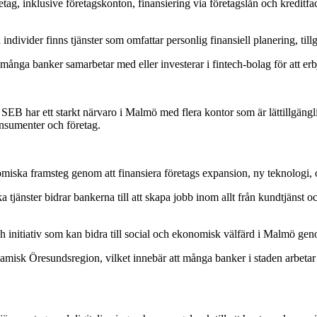
etag, inklusive företagskonton, finansiering via företagslån och kreditfac
ndivider finns tjänster som omfattar personlig finansiell planering, til
ga banker samarbetar med eller investerar i fintech-bolag för att erbjud
 har ett starkt närvaro i Malmö med flera kontor som är lättillgänglig
onsumenter och företag.
miska framsteg genom att finansiera företags expansion, ny teknologi, o
jänster bidrar bankerna till att skapa jobb inom allt från kundtjänst 
ch initiativ som kan bidra till social och ekonomisk välfärd i Malmö 
misk Öresundsregion, vilket innebär att många banker i staden arbetar