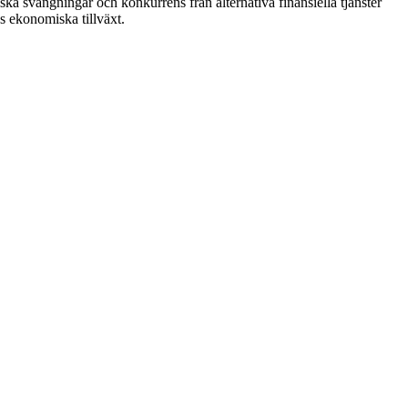
ska svängningar och konkurrens från alternativa finansiella tjänster
s ekonomiska tillväxt.