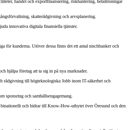
iliteter, handel och exportfinansiering, riskhantering, betallösningar
lgångsförvaltning, skatterådgivning och arvsplanering.
a innovativa digitala finansiella tjänster.
a för kunderna. Utöver dessa finns det ett antal nischbanker och
ch hjälpa företag att ta sig in på nya marknader.
och rådgivning till högteknologiska Jobb inom IT-säkerhet och
genom sponsring och samhällsengagemang.
 binationellt och bidrar till Know-How-utbytet över Öresund och den