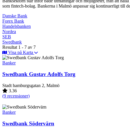
Banksektorn står inför både utmaningar och möjligheter, från att hålla 
som fintech-bolag. Bankerna i Malmö anpassar sig kontinuerligt till d
Danske Bank
Forex Bank
Handelsbanken
Nordea
SEB
Swedbank
Resultat 1 - 7 av 7
Visa på Karta
Banker
Swedbank Gustav Adolfs Torg
Stadt hamburgsgatan 2, Malmö
3.36
(9 recensioner)
Banker
Swedbank Södervärn