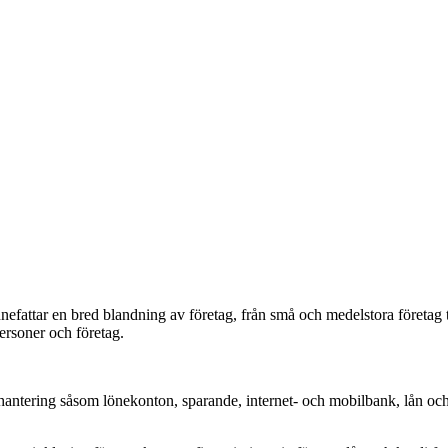
efattar en bred blandning av företag, från små och medelstora företag t
personer och företag.
:
ntering såsom lönekonton, sparande, internet- och mobilbank, lån och k