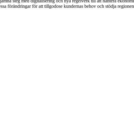
jämna steg med digitalisering och nya regelverk till att hantera ekonomi
essa förändringar för att tillgodose kundernas behov och stödja regionen