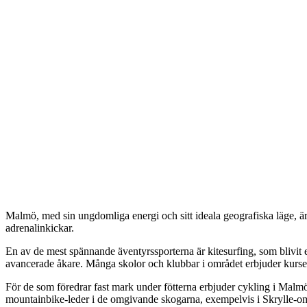
Malmö, med sin ungdomliga energi och sitt ideala geografiska läge, är
adrenalinkickar.
En av de mest spännande äventyrssporterna är kitesurfing, som blivit 
avancerade åkare. Många skolor och klubbar i området erbjuder kurser 
För de som föredrar fast mark under fötterna erbjuder cykling i Malmö 
mountainbike-leder i de omgivande skogarna, exempelvis i Skrylle-om