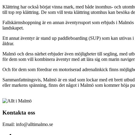
Klättring har också börjat vinna mark, med både inomhus- och utomhusm
till top rep klättring. De som vill testa klättring utomhus kan besöka
Fallskärmshoppning är en annan äventyrssport som erbjuds i Malmös o
landskapet.
Ett annat äventyr är stand up paddleboarding (SUP) som kan utövas i de
åldrar.
Malmö och dess närhet erbjuder även möjligheter till segling, med utbi
för dem som vill kombinera äventyr med att lära sig om marin navige
Och för dem som föredrar en motoriserad adrenalinkick finns möjlighet
Sammanfattningsvis, Malmö är en stad som lockar med ett brett utbud a
eller markens spänning, finns det något i Malmö som kommer höja pul
Kontakta oss
Email: info@alltimalmo.se