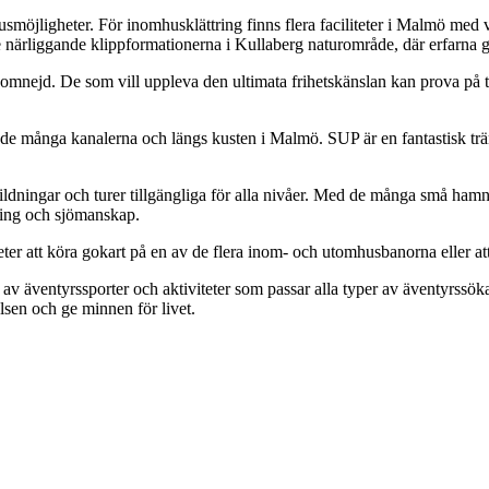
öjligheter. För inomhusklättring finns flera faciliteter i Malmö med v
 de närliggande klippformationerna i Kullaberg naturområde, där erfarna 
mnejd. De som vill uppleva den ultimata frihetskänslan kan prova på t
 många kanalerna och längs kusten i Malmö. SUP är en fantastisk träning 
ldningar och turer tillgängliga för alla nivåer. Med de många små hamnar
ring och sjömanskap.
er att köra gokart på en av de flera inom- och utomhusbanorna eller at
v äventyrssporter och aktiviteter som passar alla typer av äventyrssöka
sen och ge minnen för livet.