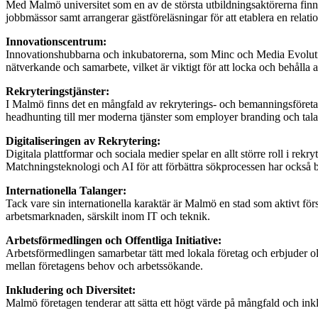
Med Malmö universitet som en av de största utbildningsaktörerna finns
jobbmässor samt arrangerar gästföreläsningar för att etablera en relat
Innovationscentrum:
Innovationshubbarna och inkubatorerna, som Minc och Media Evolution 
nätverkande och samarbete, vilket är viktigt för att locka och behålla a
Rekryteringstjänster:
I Malmö finns det en mångfald av rekryterings- och bemanningsföretag so
headhunting till mer moderna tjänster som employer branding och tal
Digitaliseringen av Rekrytering:
Digitala plattformar och sociala medier spelar en allt större roll i re
Matchningsteknologi och AI för att förbättra sökprocessen har också bli
Internationella Talanger:
Tack vare sin internationella karaktär är Malmö en stad som aktivt för
arbetsmarknaden, särskilt inom IT och teknik.
Arbetsförmedlingen och Offentliga Initiative:
Arbetsförmedlingen samarbetar tätt med lokala företag och erbjuder olik
mellan företagens behov och arbetssökande.
Inkludering och Diversitet:
Malmö företagen tenderar att sätta ett högt värde på mångfald och ink