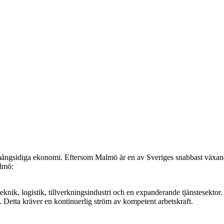
ngsidiga ekonomi. Eftersom Malmö är en av Sveriges snabbast växande s
almö:
knik, logistik, tillverkningsindustri och en expanderande tjänstesektor
tag. Detta kräver en kontinuerlig ström av kompetent arbetskraft.