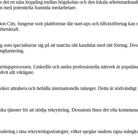
 det en nära koppling mellan högskolan och den lokala arbetsmarknaden.
ion med potentiella framtida medarbetare.
City, fungerar som plattformar där start-ups och tillväxtföretag kan re
rbetskraft.
m specialiserar sig på att matcha rätt kandidat med rätt företag. Dessa 
anghantering.
kryteringsprocessen. LinkedIn och andra professionella nätverk är populä
vit allt viktigare.
söker attrahera och behålla internationella talanger. Detta är nödvändigt
a tjänster för att stödja rekrytering. Dessutom finns det ofta kommunala
ludering i sina rekryteringsstrategier, vilket speglar stadens egna mång