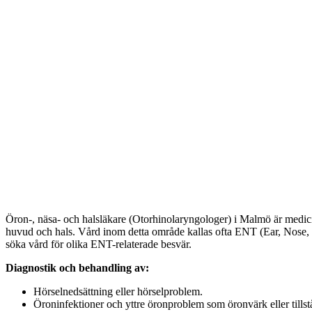
Öron-, näsa- och halsläkare (Otorhinolaryngologer) i Malmö är medicin
huvud och hals. Vård inom detta område kallas ofta ENT (Ear, Nose, an
söka vård för olika ENT-relaterade besvär.
Diagnostik och behandling av:
Hörselnedsättning eller hörselproblem.
Öroninfektioner och yttre öronproblem som öronvärk eller till