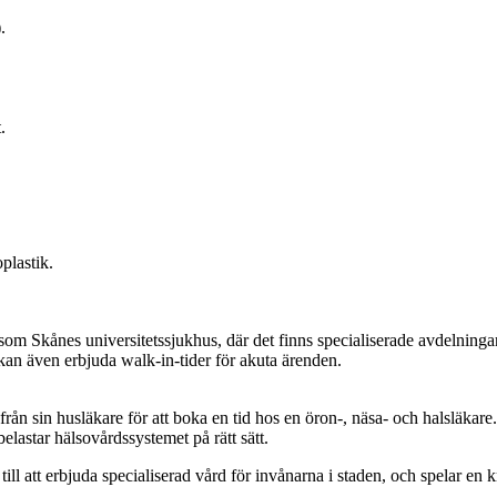
.
.
plastik.
om Skånes universitetssjukhus, där det finns specialiserade avdelningar
kan även erbjuda walk-in-tider för akuta ärenden.
rån sin husläkare för att boka en tid hos en öron-, näsa- och halsläkare
belastar hälsovårdssystemet på rätt sätt.
l att erbjuda specialiserad vård för invånarna i staden, och spelar en kri