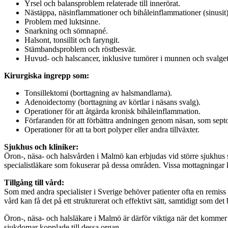
Yrsel och balansproblem relaterade till innerörat.
Nästäppa, näsinflammationer och bihåleinflammationer (sinusit)
Problem med luktsinne.
Snarkning och sömnapné.
Halsont, tonsillit och faryngit.
Stämbandsproblem och röstbesvär.
Huvud- och halscancer, inklusive tumörer i munnen och svalget
Kirurgiska ingrepp som:
Tonsillektomi (borttagning av halsmandlarna).
Adenoidectomy (borttagning av körtlar i näsans svalg).
Operationer för att åtgärda kronisk bihåleinflammation.
Förfaranden för att förbättra andningen genom näsan, som septo
Operationer för att ta bort polyper eller andra tillväxter.
Sjukhus och kliniker:
Öron-, näsa- och halsvården i Malmö kan erbjudas vid större sjukhus s
specialistläkare som fokuserar på dessa områden. Vissa mottagningar 
Tillgång till vård:
Som med andra specialister i Sverige behöver patienter ofta en remiss f
vård kan få det på ett strukturerat och effektivt sätt, samtidigt som det 
Öron-, näsa- och halsläkare i Malmö är därför viktiga när det kommer til
sjukdomar kopplade till dessa organ.