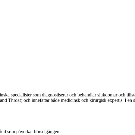
ska specialister som diagnostiserar och behandlar sjukdomar och tillstå
d Throat) och innefattar både medicinsk och kirurgisk expertis. I en st
stånd som påverkar hörselgången.