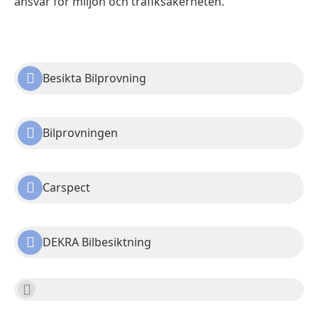
ansvar för miljön och trafiksäkerheten.
Besikta Bilprovning
Bilprovningen
Carspect
DEKRA Bilbesiktning